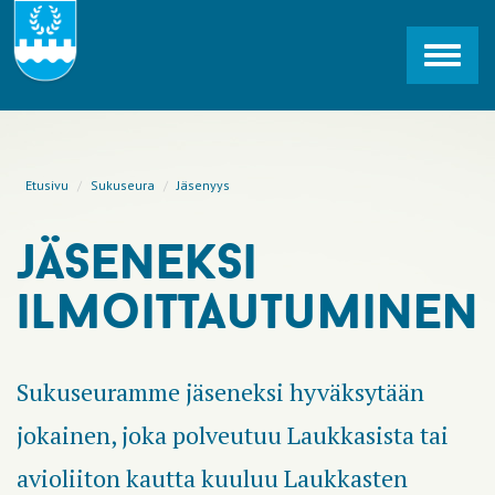
Toggl
navig
Etusivu
Sukuseura
Jäsenyys
jäseneksi
ilmoittautuminen
Sukuseuramme jäseneksi hyväksytään
jokainen, joka polveutuu Laukkasista tai
avioliiton kautta kuuluu Laukkasten