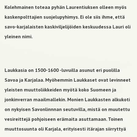
Kolehmainen toteaa pyhän Laurentiuksen olleen myös
kaskenpolttajien suojelupyhimys. Ei ole siis ihme, että
savo-karjalaisten kaskiviljelijöiden keskuudessa Lauri oli
yleinen nimi.
Laukkasia on 1500-1600 -luvuilla asunut eri puolilla
Savoa ja Karjalaa. Myöhemmin Laukkaset ovat levinneet
yleisten muuttoliikkeiden myötä koko Suomeen ja
jonkinverran maailmallekin. Monien Laukkasten alkukoti
on nykyisen Savonlinnnan seutuvilla, mistä on muutettu
vesireittejä pohjoiseen erämaita asuttamaan. Toinen
muuttosuunta oli Karjala, erityisesti itärajan siirryttyä