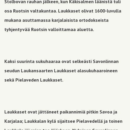
Stolbovan rauhan jälkeen, kun Käkisalmen läänistä tuli
osa Ruotsin valtakuntaa. Laukkaset olivat 1600-luvulla
mukana asuttamassa karjalaisista ortodokseista
tyhjentyvää Ruotsin valloittamaa aluetta.
Kaksi suurinta sukuhaaraa ovat selkeästi Savonlinnan
seudun Laukansaarten Laukkaset alasukuhaaroineen
sekä Pielaveden Laukkaset.
Laukkaset ovat jättäneet paikannimiä pitkin Savoa ja
Karjalaa; Laukkalan kylä sijaitsee Pielavedellä ja toinen