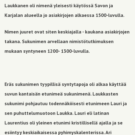
Laukkanen oli nimenä yleisesti käytössä Savon ja
Karjalan alueella jo asiakirjojen alkaessa 1500-luvulla.
Nimen juuret ovat siten keskiajalla - kaukana asiakirjojen
takana. Sukunimen arvellaan nimistötutkimuksen
mukaan syntyneen 1200- 1300-luvulla.
Eräs sukunimen tyypillisä syntytapoja oli alkaa käyttää
suvun kantaisän etunimeä sukunimenä. Laukkasten
sukunimi pohjautuu todennäköisesti etunimeen Lauri ja
sen puhuttelumuotoon Laukka. Lauri eli latinan
Laurentius oli yleinen etunimi kristillisellä ajalla ja se
esiintyy keskiaikaisessa pyhimyskalenterissa. Ari