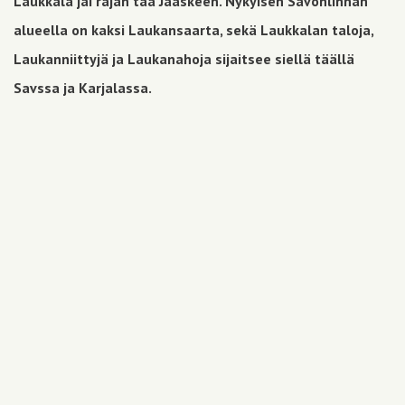
Laukkala jäi rajan taa Jääskeen. Nykyisen Savonlinnan
alueella on kaksi Laukansaarta, sekä Laukkalan taloja,
Laukanniittyjä ja Laukanahoja sijaitsee siellä täällä
Savssa ja Karjalassa.