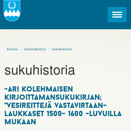
Toggl
navig
Etusivu
Sukututkimus
Sukuhistoria
sukuhistoria
-ari kolehmaisen
kirjoittamansukukirjan;
"vesireittejä vastavirtaan-
laukkaset 1500- 1600 -luvuilla
mukaan