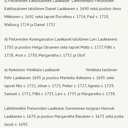
c) Pielaveden Kattilasalmen Laukkaset Lähtöhenkilö Pielaveden
Kattilasalmen talollinen Daniel Laukkanen s. 1690 sekä puoliso Anna
Mikkonen s. 1692 sekä lapset Dorothea s. 1714, Paul s. 1720,
Walborg 1724 ja Daniel 1732
d) Pielaveden Kuningassalon Laukkaset talollinen Lars Laukkanens
1703 ja puoliso Helga Utriainen sekä lapset Matts s. 1727, Påhl s.
1728, Aron s. 1730, Margaretha s. 1732 ja Olof.
e) Keiteleen Viinikkala Laukkaset Viinikkala taollinen
Pehr Laukkanen 1693 ja puoliso Marketta Ikäheimo s. 1693 sekä
lapset Nils s. 1722, Johan s. 1725, Petter s. 1727, Agneta s. 1729,
Samuel s. 1731, Påhl s. 1733, Lars s. 1735 ja Margaretha s. 1738.
Lähtöhenkilö Pielaveden Laukkalan Saviniemen torppari Henroik
Laukkanen s. 1670 ja puoliso Margaretha Räisänen s. 1673 sekä poika
Jacob s. 1695.