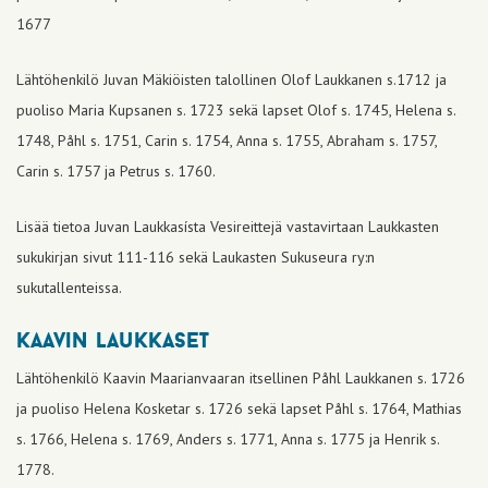
1677
Lähtöhenkilö Juvan Mäkiöisten talollinen Olof Laukkanen s.1712 ja
puoliso Maria Kupsanen s. 1723 sekä lapset Olof s. 1745, Helena s.
1748, Påhl s. 1751, Carin s. 1754, Anna s. 1755, Abraham s. 1757,
Carin s. 1757 ja Petrus s. 1760.
Lisää tietoa Juvan Laukkasísta Vesireittejä vastavirtaan Laukkasten
sukukirjan sivut 111-116 sekä Laukasten Sukuseura ry:n
sukutallenteissa.
kaavin laukkaset
Lähtöhenkilö Kaavin Maarianvaaran itsellinen Påhl Laukkanen s. 1726
ja puoliso Helena Kosketar s. 1726 sekä lapset Påhl s. 1764, Mathias
s. 1766, Helena s. 1769, Anders s. 1771, Anna s. 1775 ja Henrik s.
1778.