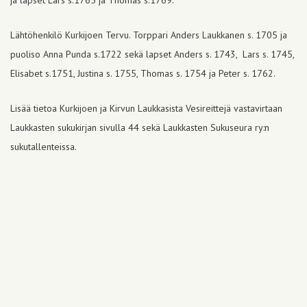
ja lapset Lars s.1765 ja Thomas s.1769.
Lähtöhenkilö Kurkijoen Tervu. Torppari Anders Laukkanen s. 1705 ja
puoliso Anna Punda s.1722 sekä lapset Anders s. 1743, Lars s. 1745,
Elisabet s.1751, Justina s. 1755, Thomas s. 1754 ja Peter s. 1762.
Lisää tietoa Kurkijoen ja Kirvun Laukkasista Vesireittejä vastavirtaan
Laukkasten sukukirjan sivulla 44 sekä Laukkasten Sukuseura ry:n
sukutallenteissa.