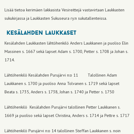
Lisää tietoa kerimäen lakkasista Vesireittejä vastavirtaan Laukkasten
sukukirjassa ja Laukkasten Sukuseura ry:n sukutallenteissa.
kesälahden laukkaset
Kesälahden Laukkasten lähtöhenkilö Anders Laukkanen ja puoliso Elin
Massinen s. 1667 sekä lapset Adam s. 1700, Petter s. 1708 ja Johan s.
1714.
Lähtöhenkilö Kesälahden Purujärvi n:o 11 Talollinen Adam
Laukkanen s. 1700 ja puoliso Anna Tolvanen s. 1719 sekä lapset
Beata s. 1735, Anders s. 1738, Johan s. 1740 ja Petter s. 1750
Lähtöhenkilö Kesälahden Purujärvi talollinen Petter Laukkanen s.
1669 ja puoliso sekä lapset Christina, Anders s. 1714 ja Pettre s. 1717
Lähtöhenkilö Purujärvi n:o 14 talollinen Steffan Laukkanen s. noin