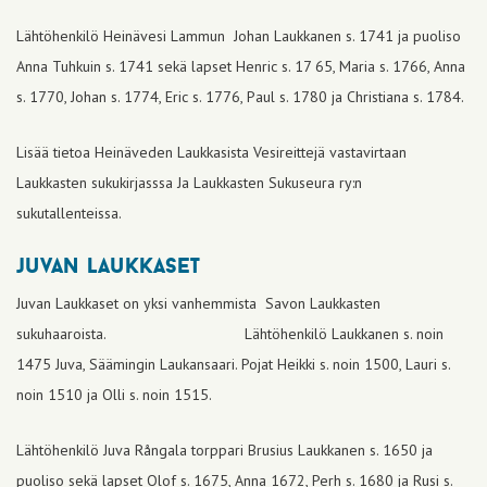
Lähtöhenkilö Heinävesi Lammun Johan Laukkanen s. 1741 ja puoliso
Anna Tuhkuin s. 1741 sekä lapset Henric s. 17 65, Maria s. 1766, Anna
s. 1770, Johan s. 1774, Eric s. 1776, Paul s. 1780 ja Christiana s. 1784.
Lisää tietoa Heinäveden Laukkasista Vesireittejä vastavirtaan
Laukkasten sukukirjasssa Ja Laukkasten Sukuseura ry:n
sukutallenteissa.
juvan laukkaset
Juvan Laukkaset on yksi vanhemmista Savon Laukkasten
sukuhaaroista. Lähtöhenkilö Laukkanen s. noin
1475 Juva, Säämingin Laukansaari. Pojat Heikki s. noin 1500, Lauri s.
noin 1510 ja Olli s. noin 1515.
Lähtöhenkilö Juva Rångala torppari Brusius Laukkanen s. 1650 ja
puoliso sekä lapset Olof s. 1675, Anna 1672, Perh s. 1680 ja Rusi s.