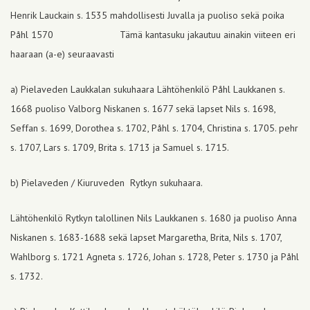
Henrik Lauckain s. 1535 mahdollisesti Juvalla ja puoliso sekä poika
Påhl 1570 Tämä kantasuku jakautuu ainakin viiteen eri
haaraan (a-e) seuraavasti
a) Pielaveden Laukkalan sukuhaara Lähtöhenkilö Påhl Laukkanen s.
1668 puoliso Valborg Niskanen s. 1677 sekä lapset Nils s. 1698,
Seffan s. 1699, Dorothea s. 1702, Påhl s. 1704, Christina s. 1705. pehr
s. 1707, Lars s. 1709, Brita s. 1713 ja Samuel s. 1715.
b) Pielaveden / Kiuruveden Rytkyn sukuhaara.
Lähtöhenkilö Rytkyn talollinen Nils Laukkanen s. 1680 ja puoliso Anna
Niskanen s. 1683-1688 sekä lapset Margaretha, Brita, Nils s. 1707,
Wahlborg s. 1721 Agneta s. 1726, Johan s. 1728, Peter s. 1730 ja Påhl
s. 1732.