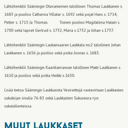
Lähtöhenkilö Säämingin Otavaniemen talollinen Thomas Laukkanen s.
1683 ja puoliso Catharina Villatar s. 1692 sekä pojat Hans s. 1714,
Petter s. 1715 Ja Thomas. Toinen puoliso Magdalena Hatain s.
1700 sekä lapset Gertrud s. 1732, Maria s.1732 ja Johan s.1737.
Lähtöhenkilö Säämingin Laukansaaren Laukkala no:2 talollinen Johan
Laukkanen s. 1656 ja puoliso sekä poika Joonas s. 1683.
Lähtöhenkilö Säämingin Kaartilanrannan talollinen Matti Laukkanen s.
1610 ja puoliso sekä poika Heikki s.1650.
Lisää tietoa Säämingin Laukkasista Vesireittejä vastavirtaan Laukkasten
sukukirjan sivulla 76-83 sekä Laukkasten Sukuseura ry:n
sukutallenteissa.
muut laukkaset