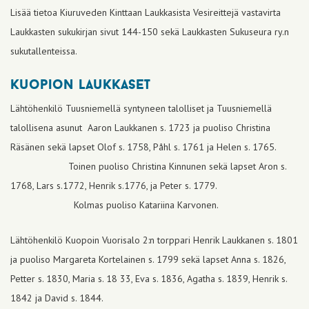
Lisää tietoa Kiuruveden Kinttaan Laukkasista Vesireittejä vastavirta
Laukkasten sukukirjan sivut 144-150 sekä Laukkasten Sukuseura ry.n
sukutallenteissa.
kuopion laukkaset
Lähtöhenkilö Tuusniemellä syntyneen talolliset ja Tuusniemellä
talollisena asunut Aaron Laukkanen s. 1723 ja puoliso Christina
Räsänen sekä lapset Olof s. 1758, Påhl s. 1761 ja Helen s. 1765.
Toinen puoliso Christina Kinnunen sekä lapset Aron s.
1768, Lars s.1772, Henrik s.1776, ja Peter s. 1779.
Kolmas puoliso Katariina Karvonen.
Lähtöhenkilö Kuopoin Vuorisalo 2:n torppari Henrik Laukkanen s. 1801
ja puoliso Margareta Kortelainen s. 1799 sekä lapset Anna s. 1826,
Petter s. 1830, Maria s. 18 33, Eva s. 1836, Agatha s. 1839, Henrik s.
1842 ja David s. 1844.