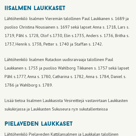
iisalmen laukkaset
Lähtöhenkilö Iisalmen Vieremän talollinen Paul Laukkanen s. 1689 ja
puoliso Christina Nousiainen s. 1697 sekä lapset Anna s. 1718, Lars s.
1719, Påhl s. 1728, Olof s.1730, Elin s.1735, Anders s. 1736, Britha s.
1737, Henrik s. 1738, Petter s. 1740 ja Staffan s. 1742.
Lähtöhenkilö Iisalmen Rutackon uudisraivaaja talollinen Paul
Laukkanen s. 1753 ja puoliso Wahlborg Tikkanen s. 1757 sekä lapset
Påhl s.1777, Anna s. 1780, Catharina s. 1782, Anna s. 1784, Daniel s.
1786 ja Wahlborg s. 1789.
Lisää tietoa Iisalmen Laukkasista Vesireittejä vastavirtaan Laukkasten
sukukirjassa ja Laukkasten Sukuseura ry:n sukutallenteissa
pielaveden laukkaset
Lähtöhenkilö Pielaveden Kattilansalmen ja Laukkalan talollinen