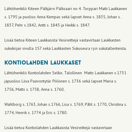
Lähtöhenkilö Kiteen Pälkjärvi Pälksaari no 4. Torppari Matti Laukkanen
s. 1795 ja puoliso Anna Kempas sekä lapset Anna s. 1835, Johan s.
1837, Pehr s.1842, Antti s. 1845 ja Heikki s. 1847.
Lisää tietoa Kiteen Laukkasista Vesireittejä vastavirtaan Laukkasten
sukukirjan sivulla 157 sekä Laukkasten Sukuseura ry:n sukutallenteista.
kontiolahden laukkaset
Lähtöhenkilö Kontiolahden Selkis. Talollinen Matts Laukkanen s.1731
japuoliso Liisa Paavontytär Pölönen s. 1736 sekä lapset Maria s.
1756, Matts s. 1758, Anna s. 1760,
Wahlborg s. 1763, Johan s.1766, Lisa s. 1769, Påhl s. 1770, Christina s.
1774, Henrik s. 1774 ja Eric s. 1780.
Lisää tietoa Kontiolahden Laukkasista Vesireittejä vastavirtaan