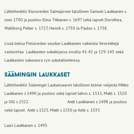
Lähtöhenkilö Kiuruveden Salmijärven talollinen Samuel Laukkanen s.
noin 1700 ja puoliso Elina Tikkanen s. 1697 sekä lapset Dorothea,
Wahlborg Petter s. 1727, Henrik s. 1730 Ja Paulus s. 1738.
Lisää tietoa Pielaveden seudun Laukkasten vaiheista Vesireittejä
vastavirtaa Laukkasten sukukirjassa sivuilla 41-42 ja 129-143 sekä
Laukkasten sukuseura ry:n sukutallenteissa.
säämingin laukkaset
Lähtöhenkilö Säämingin Laukansaaren talollisen kolme veljestä Mikko
Laukkanen s.1490 ja puoliso sekä lapset tahvo s. 1515, Matti s. 1520
ja Olli s.1522. Antti Laukkanen s.1498 ja puoliso
sekä lapset Antti s.1525, Matti s.1530 ja Antti s. 1535
Lauri Laukkanen s. 1495