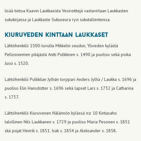
lisää tietoa Kaavin Laukkasista Vesireittejä vastavirtaan Laukkasten
sukukirjassa ja Laukkaste Sukuseura ry:n sukutallenteissa.
kiuruveden kinttaan laukkaset
Lähtöhenkilö 1500-luvulta Mikkelin seudun, Yliveden kylästä
Pellosniemen pitäjästä Antti Pulkkinen s. 1490 ja puoliso sekä poika
Jussi s. 1520.
Lahtöhenkilö Pulkkilan Jylhän torppari Anders Jylhä / Laukka s. 1696 ja
puoliso Elin Hansdotter s. 1696 sekä lapset Lars s. 1732 ja Catharina
s. 1737.
Lähtöhenkilö Kiuruvenen Nälännön kylässä n:o 10 Kintasaho
talollinen Nils Laukkanen s. 1729 ja puoliso Maria Pesonen s. 1851
skä pojat Henrik s. 1851. Isak s. 1854 ja Aleksander s. 1858.