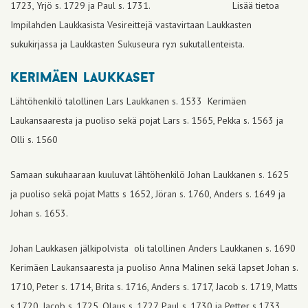
1723, Yrjö s. 1729 ja Paul s. 1731. Lisää tietoa
Impilahden Laukkasista Vesireittejä vastavirtaan Laukkasten
sukukirjassa ja Laukkasten Sukuseura ry:n sukutallenteista.
kerimäen laukkaset
Lähtöhenkilö talollinen Lars Laukkanen s. 1533 Kerimäen
Laukansaaresta ja puoliso sekä pojat Lars s. 1565, Pekka s. 1563 ja
Olli s. 1560
Samaan sukuhaaraan kuuluvat lähtöhenkilö Johan Laukkanen s. 1625
ja puoliso sekä pojat Matts s 1652, Jöran s. 1760, Anders s. 1649 ja
Johan s. 1653.
Johan Laukkasen jälkipolvista oli talollinen Anders Laukkanen s. 1690
Kerimäen Laukansaaresta ja puoliso Anna Malinen sekä lapset Johan s.
1710, Peter s. 1714, Brita s. 1716, Anders s. 1717, Jacob s. 1719, Matts
s.1720, Jacob s. 1725, Olaus s. 1727, Paul s. 1730 ja Petter s.1733.