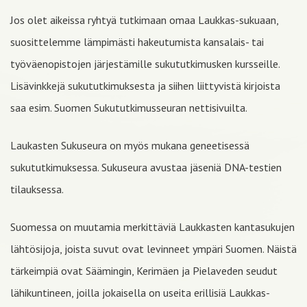
Jos olet aikeissa ryhtyä tutkimaan omaa Laukkas-sukuaan,
suosittelemme lämpimästi hakeutumista kansalais- tai
työväenopistojen järjestämille sukututkimusken kursseille.
Lisävinkkejä sukututkimuksesta ja siihen liittyvistä kirjoista
saa esim. Suomen Sukututkimusseuran nettisivuilta.
Laukasten Sukuseura on myös mukana geneetisessä
sukututkimuksessa. Sukuseura avustaa jäseniä DNA-testien
tilauksessa.
Suomessa on muutamia merkittäviä Laukkasten kantasukujen
lähtösijoja, joista suvut ovat levinneet ympäri Suomen. Näistä
tärkeimpiä ovat Säämingin, Kerimäen ja Pielaveden seudut
lähikuntineen, joilla jokaisella on useita erillisiä Laukkas-