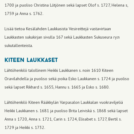
1700 ja puoliso Christina Lötjönen sekä lapset Olof s. 1727, Helena s,
1759 ja Anna s. 1762.
Lisää tietoa Kesälahden Laukkasista Vesireittejä vastavirtaan
Laukkasten sukukirjan sivulla 167 sekä Laukkasten Sukuseura ry:n
sukutallenteista.
kiteen laukkaset
Lähtöhenkilö talollinem Heikki Laukkanen s. noin 1610 Kiteen
Oravilahdella ja puoliso sekä poika Esko Laukkanen s. 1724 ja puoliso
sekä lapset Rikhard s. 1655, Hannu s. 1665 ja Esko s. 1680.
Lähtöhenkilö Kiteen Rääkkylän Varpasalon Laukkalan vuokraviljeliä
Heikki Laukkanen s. 1681 ja puoliso Brita Leiviskä s. 1868 sekä lapset
Anna s 1720, Anna s. 1721, Carin s. 1724, Elisabet s. 1727, Bertil s.
1729 ja Heikki s. 1732.