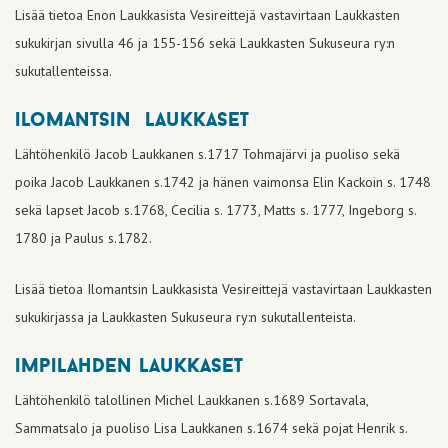
Lisää tietoa Enon Laukkasista Vesireittejä vastavirtaan Laukkasten
sukukirjan sivulla 46 ja 155-156 sekä Laukkasten Sukuseura ry:n
sukutallenteissa.
ilomantsin laukkaset
Lähtöhenkilö Jacob Laukkanen s.1717 Tohmajärvi ja puoliso sekä
poika Jacob Laukkanen s.1742 ja hänen vaimonsa Elin Kackoin s. 1748
sekä lapset Jacob s.1768, Cecilia s. 1773, Matts s. 1777, Ingeborg s.
1780 ja Paulus s.1782.
Lisää tietoa Ilomantsin Laukkasista Vesireittejä vastavirtaan Laukkasten
sukukirjassa ja Laukkasten Sukuseura ry:n sukutallenteista.
impilahden laukkaset
Lähtöhenkilö talollinen Michel Laukkanen s.1689 Sortavala,
Sammatsalo ja puoliso Lisa Laukkanen s.1674 sekä pojat Henrik s.