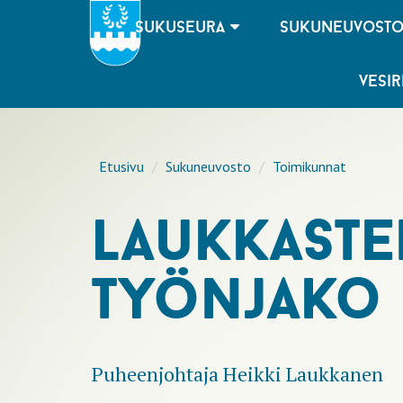
sukuseura
sukuneuvost
vesir
Etusivu
Sukuneuvosto
Toimikunnat
laukkast
työnjako 
Puheenjohtaja Heikki Laukkanen