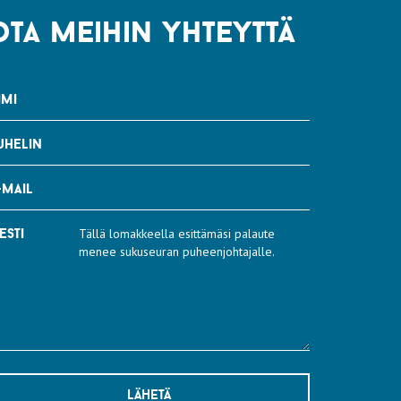
ota meihin yhteyttä
imi
uhelin
-mail
esti
lähetä