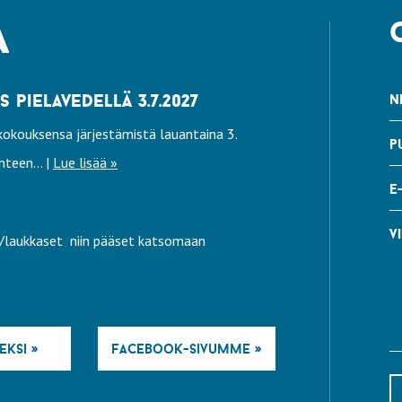
a
pielavedellä 3.7.2027
n
okouksensa järjestämistä lauantaina 3.
p
teen... |
Lue lisää »
e
vi
ly/laukkaset niin pääset katsomaan
eksi »
facebook-sivumme »