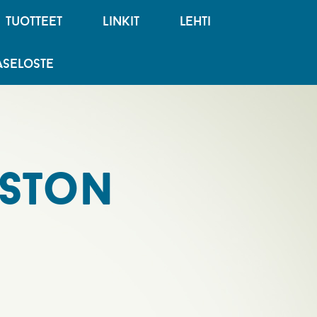
tuotteet
linkit
lehti
jaseloste
oston