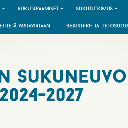
o
sukutapaamiset
sukututkimus
eittejä vastavirtaan
rekisteri- ja tietosuo
en sukuneuv
2024-2027