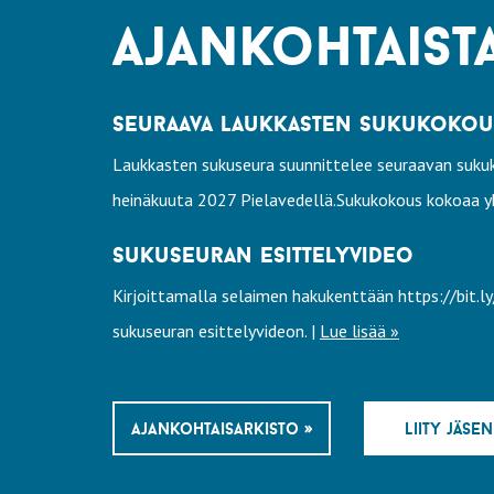
ajankohtaist
seuraava laukkasten sukukokous 
Laukkasten sukuseura suunnittelee seuraavan sukuk
heinäkuuta 2027 Pielavedellä.Sukukokous kokoaa yh
sukuseuran esittelyvideo
Kirjoittamalla selaimen hakukenttään https://bit.
sukuseuran esittelyvideon. |
Lue lisää »
ajankohtaisarkisto »
liity jäsen