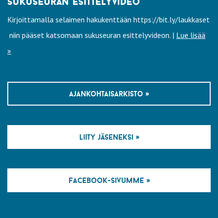
sukuseuran esittelyvideo
Kirjoittamalla selaimen hakukenttään https://bit.ly/laukkaset
niin pääset katsomaan sukuseuran esittelyvideon. |
Lue lisää
»
ajankohtaisarkisto »
liity jäseneksi »
facebook-sivumme »