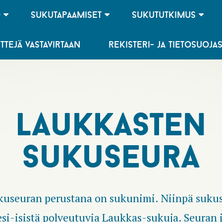
o
sukutapaamiset
sukututkimus
ittejä vastavirtaan
rekisteri- ja tietosuoja
laukkasten
sukuseura
kuseuran perustana on sukunimi. Niinpä suku
si-isistä polveutuvia Laukkas-sukuja. Seuran j