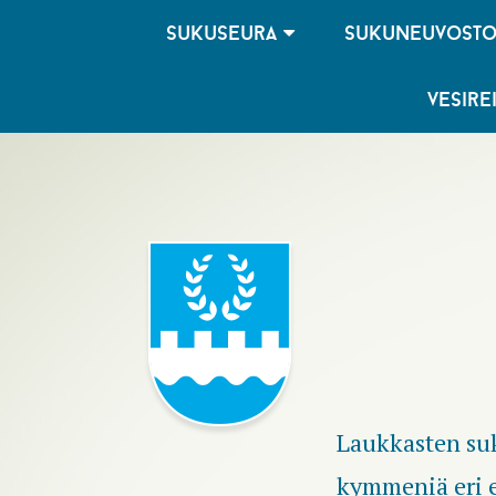
sukuseura
sukuneuvost
vesire
Laukkasten su
kymmeniä eri e