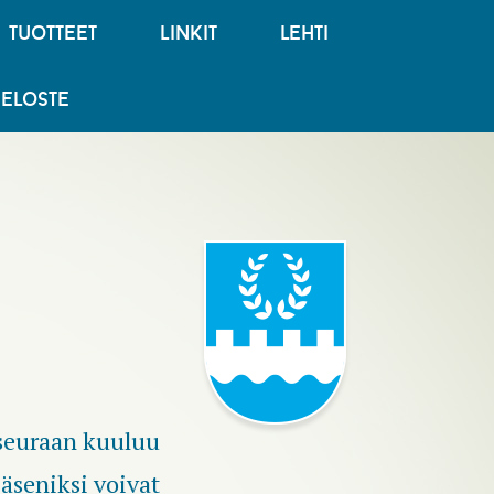
tuotteet
linkit
lehti
seloste
seuraan kuuluu
äseniksi voivat