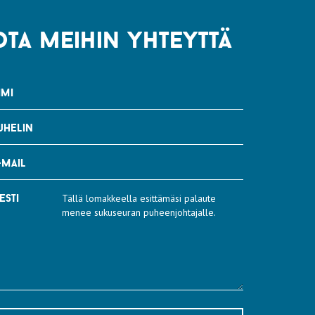
ota meihin yhteyttä
imi
uhelin
-mail
esti