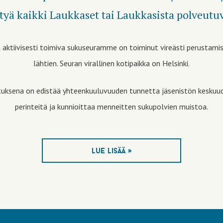
ttyä kaikki Laukkaset tai Laukkasista polveutu
aktiivisesti toimiva sukuseuramme on toiminut vireästi perustam
lähtien. Seuran virallinen kotipaikka on Helsinki.
tuksena on edistää yhteenkuuluvuuden tunnetta jäsenistön keskuud
perinteitä ja kunnioittaa menneitten sukupolvien muistoa.
lue lisää »