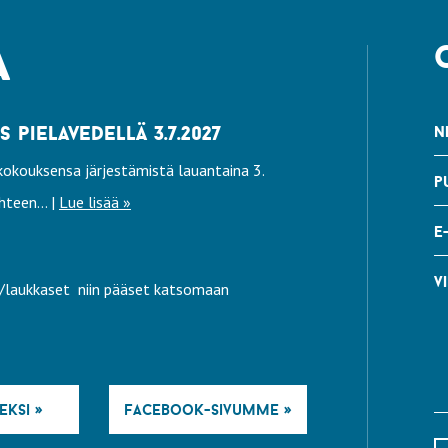
a
pielavedellä 3.7.2027
n
okouksensa järjestämistä lauantaina 3.
p
teen... |
Lue lisää »
e
vi
ly/laukkaset niin pääset katsomaan
eksi »
facebook-sivumme »