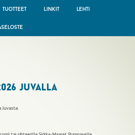
tuotteet
linkit
lehti
jaseloste
2026 juvalla
 Juvasta.
om) tai sihteerille Sirkka-Maaret Pumpaselle