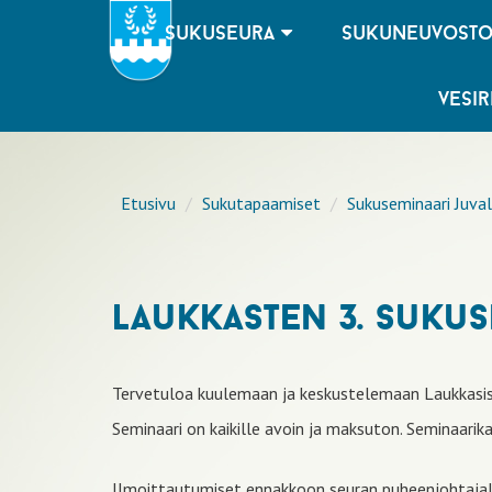
sukuseura
sukuneuvost
vesir
Etusivu
Sukutapaamiset
Sukuseminaari Juva
laukkasten 3. sukuse
Tervetuloa kuulemaan ja keskustelemaan Laukkasista
Seminaari on kaikille avoin ja maksuton. Seminaarik
Ilmoittautumiset ennakkoon seuran puheenjohtajall