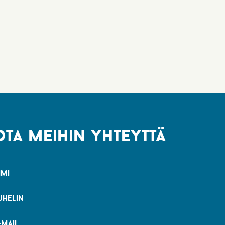
ota meihin yhteyttä
imi
uhelin
-mail