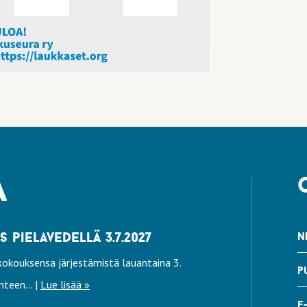
a
pielavedellä 3.7.2027
n
okouksensa järjestämistä lauantaina 3.
p
teen... |
Lue lisää »
e