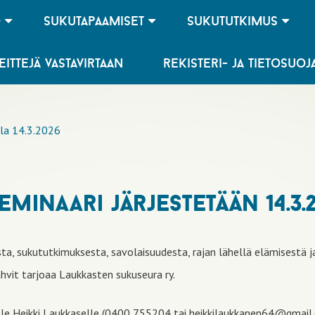
o
sukutapaamiset
sukututkimus
eittejä vastavirtaan
rekisteri- ja tietosuo
lla 14.3.2026
minaari järjestetään 14.3.
, sukututkimuksesta, savolaisuudesta, rajan lähellä elämisestä ja
ahvit tarjoaa Laukkasten sukuseura ry.
e Heikki Laukkaselle (0400 755204 tai heikkilaukkanen64@gmail.c