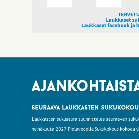
ajankohtaist
seuraava laukkasten sukukokous 
Laukkasten sukuseura suunnittelee seuraavan sukuk
heinäkuuta 2027 Pielavedellä.Sukukokous kokoaa yh