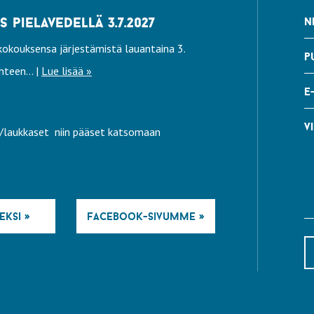
pielavedellä 3.7.2027
n
okouksensa järjestämistä lauantaina 3.
p
teen... |
Lue lisää »
e
vi
ly/laukkaset niin pääset katsomaan
eksi »
facebook-sivumme »