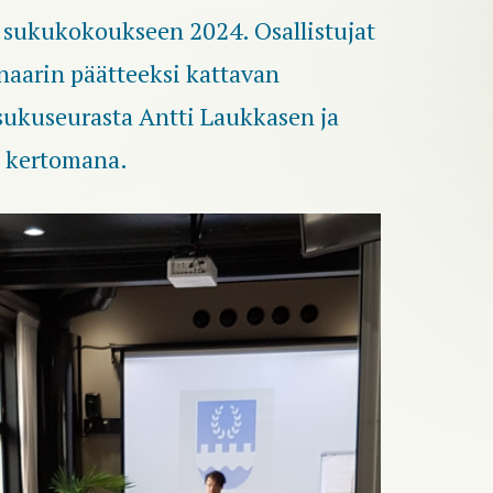
 sukukokoukseen 2024. Osallistujat
naarin päätteeksi kattavan
sukuseurasta Antti Laukkasen ja
 kertomana.