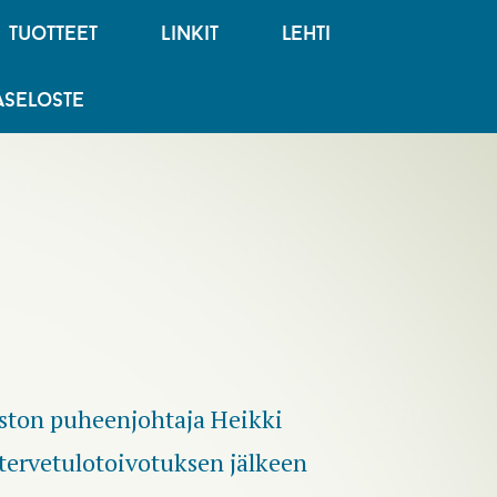
tuotteet
linkit
lehti
jaseloste
ton puheenjohtaja Heikki
tervetulotoivotuksen jälkeen