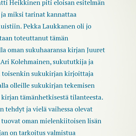
Antti Heikkinen piti eloisan esitelmän
n ja miksi tarinat kannattaa
muistiin. Pekka Laukkanen oli jo
ltaan toteuttanut tämän
lla oman sukuhaaransa kirjan Juuret
Ari Kolehmainen, sukututkija ja
toisenkin sukukirjan kirjoittaja
alla olleille sukukirjan tekemisen
a kirjan tämänhetkisestä tilanteesta.
n tehdyt ja vielä vaihessa olevat
 tuovat oman mielenkiitoisen lisän
rjan on tarkoitus valmistua