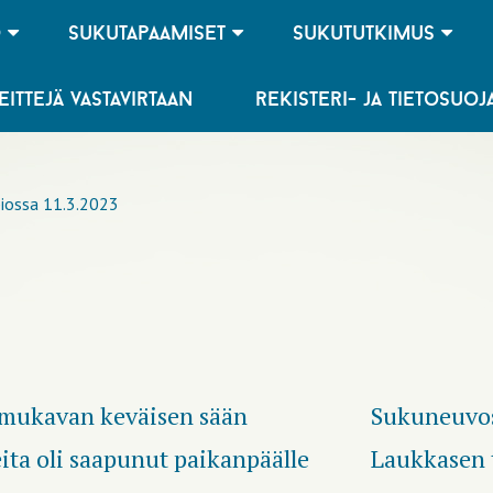
o
sukutapaamiset
sukututkimus
eittejä vastavirtaan
rekisteri- ja tietosuo
iossa 11.3.2023
 mukavan keväisen sään
Sukuneuvos
eita oli saapunut paikanpäälle
Laukkasen 