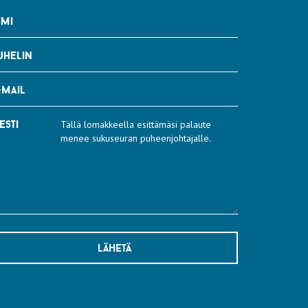
imi
uhelin
-mail
esti
lähetä