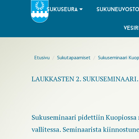
sukuseura
sukuneuvost
vesir
Etusivu
Sukutapaamiset
Sukuseminaari Kuop
LAUKKASTEN 2. SUKUSEMINAARI.
Sukuseminaari pidettiin Kuopiossa
vallitessa. Seminaarista kiinnostun