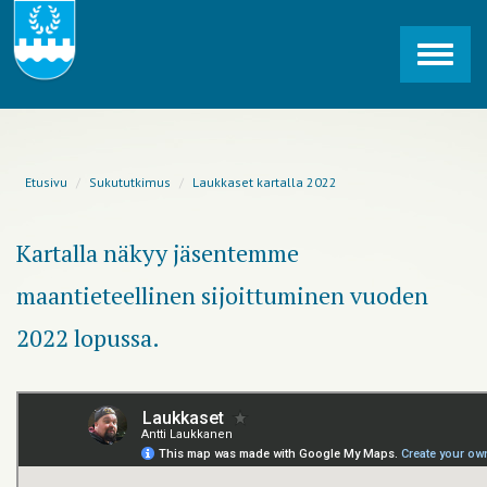
Toggl
navig
Etusivu
Sukututkimus
Laukkaset kartalla 2022
Kartalla näkyy jäsentemme
maantieteellinen sijoittuminen vuoden
2022 lopussa.